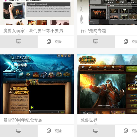
魔兽女玩家：我们要平等不要男女争霸！
行尸走肉专题
克隆
克
暴雪20周年纪念专题
魔兽世界
克隆
克