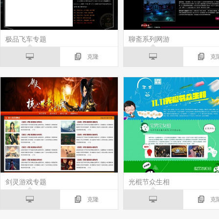
极品飞车专题
聊斋系列网游
克隆
克
剑灵游戏专题
光棍节众生相
克隆
克