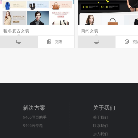
暖冬复古女装
简约女装
克隆
克
解决方案
关于我们
9466网页助手
关于我们
9466云专题
联系我们
加入我们