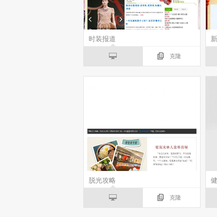
时装报道
克隆
脱光攻略
克隆