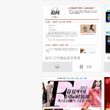
追问-江中猴姑是否养胃
海
克隆