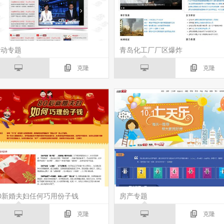
活动专题
青岛化工厂厂区爆炸
克隆
克隆
80新婚夫妇任何巧用份子钱
房产专题
克隆
克隆