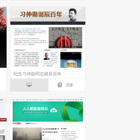
纪念习仲勋同志诞辰百年
克隆