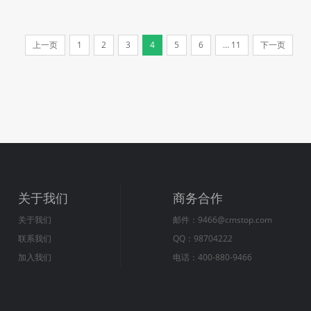
上一页
1
2
3
4
5
6
… 11
下一页
关于我们
商务合作
关于我们
邮件：9466@cmstop.com
联系我们
QQ：98704222
加入我们
电话：400-880-9466