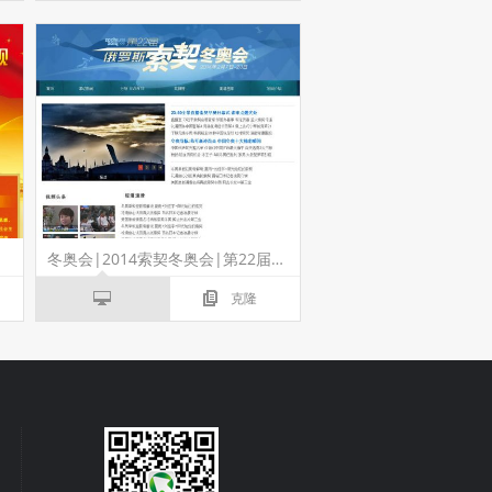
冬奥会|2014索契冬奥会|第22届冬季奥林匹克运动会
克隆